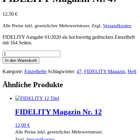
12,50
€
Alle Preise inkl. gesetzlicher Mehrwertsteuer.
Zzgl.
Versandkosten
FIDELITY Ausgabe 01/2020 als hochwertig gedrucktes Einzelheft
mit 164 Seiten.
FIDELITY
Magazin
In den Warenkorb
Nr.
47
Kategorie:
Einzelhefte
Schlagwörter:
47
,
FIDELITY Magazin
,
Heft
Menge
Ähnliche Produkte
FIDELITY Magazin Nr. 12
12,00
€
Alle Preise inkl. gesetzlicher Mehrwertsteuer.
Zzgl.
Versandkosten