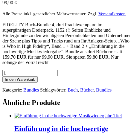
99,90
€
Alle Preise inkl. gesetzlicher Mehrwertsteuer.
Zzgl.
Versandkosten
FIDELITY Buch-Bundle 4, drei Prachtexemplare im
supergünstigen Dreierpack. 1152 (!) Seiten Einblicke und
Hintergründe zu den wichtigsten Persönlichkeiten und Unternehmen
der Szene plus Tipps und Tricks rund um Ihr Anlagen-Setup. „Who
is Who in High Fidelity“, Band 1 + Band 2 + „Einführung in die
hochwertige Musikwiedergabe“. Bundle aus drei Büchern: statt
159,70 EUR für nur 99,90 EUR. Sie sparen 59,80 EUR. Nur
solange der Vorrat reicht.
Buch-
Bundle
In den Warenkorb
4
Menge
Kategorie:
Bundles
Schlagwörter:
Buch
,
Bücher
,
Bundles
Ähnliche Produkte
Einführung in die hochwertige